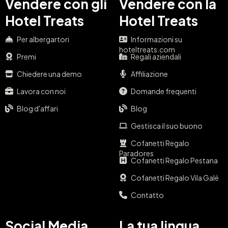
Vendere con gli
Vendere con la
Hotel Treats
Hotel Treats
Per albergartori
Informazioni su
hoteltreats.com
Premi
Regali aziendali
Chiedere una demo
Affiliazione
Lavora con noi
Domande frequenti
Blog d'affari
Blog
Gestisca il suo buono
Cofanetti Regalo
Paradores
Cofanetti Regalo Pestana
Cofanetti Regalo Vila Galé
Contatto
Social Media
La tua lingua