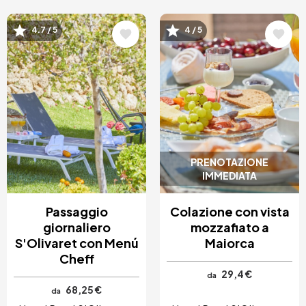
Immagine
Immagine
4.7 / 5
4 / 5
PRENOTAZIONE
IMMEDIATA
Passaggio
Colazione con vista
giornaliero
mozzafiato a
S'Olivaret con Menú
Maiorca
Cheff
29,4 €
da
68,25 €
da