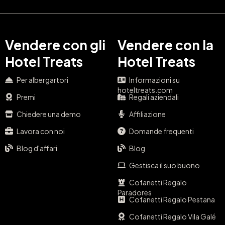
Vendere con gli
Vendere con la
Hotel Treats
Hotel Treats
Per albergartori
Informazioni su
hoteltreats.com
Premi
Regali aziendali
Chiedere una demo
Affiliazione
Lavora con noi
Domande frequenti
Blog d'affari
Blog
Gestisca il suo buono
Cofanetti Regalo
Paradores
Cofanetti Regalo Pestana
Cofanetti Regalo Vila Galé