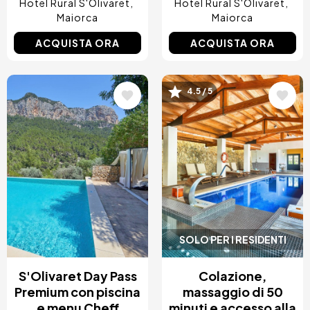
Hotel Rural S'Olivaret
Hotel Rural S'Olivaret
Maiorca
Maiorca
ACQUISTA ORA
ACQUISTA ORA
Immagine
Immagine
4.5 / 5
SOLO PER I RESIDENTI
S'Olivaret Day Pass
Colazione,
Premium con piscina
massaggio di 50
e menu Cheff
minuti e accesso alla