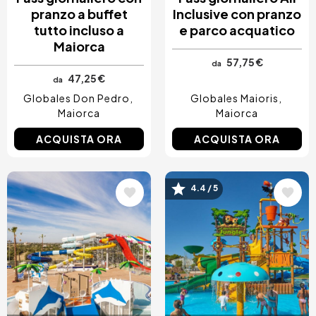
pranzo a buffet
Inclusive con pranzo
tutto incluso a
e parco acquatico
Maiorca
57,75 €
da
47,25 €
da
Globales Don Pedro
Globales Maioris
Maiorca
Maiorca
ACQUISTA ORA
ACQUISTA ORA
Immagine
Immagine
4.4 / 5