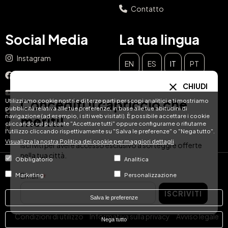
Contatto
Social Media
La tua lingua
Instagram
EN
ES
IT
PT
Facebook
CHIUDI
DE
FR
NL
YouTube
Concediti il capriccio che
Utilizziamo cookie nostri e di terze parti per scopi analitici e ti mostriamo
pubblicità relativa alle tue preferenze, in base alle tue abitudini di
TikTok
navigazione (ad esempio, i siti web visitati). È possibile accettare i cookie
meriti!
cliccando sul pulsante "Accettare tutti" oppure configurarne o rifiutarne
LinkedIn
l'utilizzo cliccando rispettivamente su "Salva le preferenze" o "Nega tutto".
Visualizza la nostra Politica dei cookie per maggiori dettagli
Iscriviti per avere accesso esclusivo a sorteggi e offerte
nella tua città.
Obbligatorio
Analitica
© Hotel Treats 2026
Email
Marketing
Personalizzazione
ISCRIVITI
Tel: +34 871 51 00 40 (9:00 - 19:00 CEST)
Salva le preferenze
Condizioni di utilizzo
Informativa sulla privacy
Avviso legale
Nega tutto