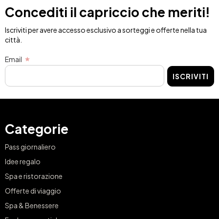
Concediti il capriccio che meriti!
Iscriviti per avere accesso esclusivo a sorteggi e offerte nella tua
città.
Email
ISCRIVITI
Categorie
Pass giornaliero
Idee regalo
Spa e ristorazione
Offerte di viaggio
Spa & Benessere