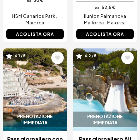
da
52,5 €
da
HSM Canarios Park
Ilunion Palmanova
Maiorca
Mallorca
Maiorca
ACQUISTA ORA
ACQUISTA ORA
Immagine
Immagine
4.1 / 5
4.2 / 5
PRENOTAZIONE
PRENOTAZIONE
IMMEDIATA
IMMEDIATA
Pass giornaliero con
Pass giornaliero All