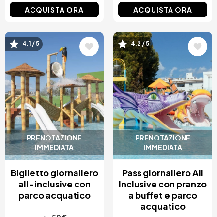
ACQUISTA ORA
ACQUISTA ORA
Immagine
Immagine
4.1 / 5
4.2 / 5
PRENOTAZIONE
PRENOTAZIONE
IMMEDIATA
IMMEDIATA
Biglietto giornaliero
Pass giornaliero All
all-inclusive con
Inclusive con pranzo
parco acquatico
a buffet e parco
acquatico
50 €