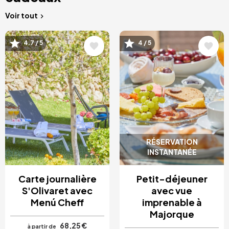
Voir tout
Image
Image
4.7 / 5
4 / 5
RÉSERVATION
INSTANTANÉE
Carte journalière
Petit-déjeuner
S'Olivaret avec
avec vue
Menú Cheff
imprenable à
Majorque
68,25 €
à partir de