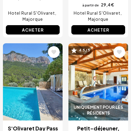
29,4 €
à partir de
Hotel Rural S'Olivaret
Hotel Rural S'Olivaret
Majorque
Majorque
ACHETER
ACHETER
Image
Image
4.5 / 5
UNIQUEMENT POUR LES
RÉSIDENTS
S'Olivaret Day Pass
Petit-déjeuner,