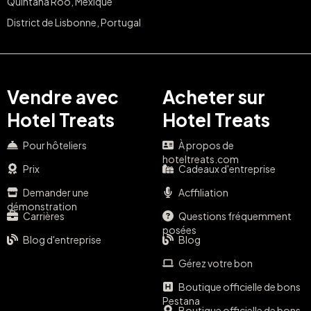
Quintana Roo, Mexique
District de Lisbonne, Portugal
Vendre avec
Acheter sur
Hotel Treats
Hotel Treats
Pour hôteliers
À propos de
hoteltreats.com
Prix
Cadeaux d'entreprise
Demander une
Acffiliation
démonstration
Carrières
Questions fréquemment
posées
Blog d'entreprise
Blog
Gérez votre bon
Boutique officielle de bons
Pestana
Boutique officielle de bons