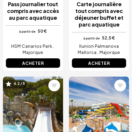
Pass journalier tout
Carte journalière
compris avec accès
tout compris avec
au parc aquatique
déjeuner buffet et
parc aquatique
50 €
à partir de
52,5 €
à partir de
HSM Canarios Park
Ilunion Palmanova
Majorque
Mallorca
Majorque
ACHETER
ACHETER
Image
Image
4.2 / 5