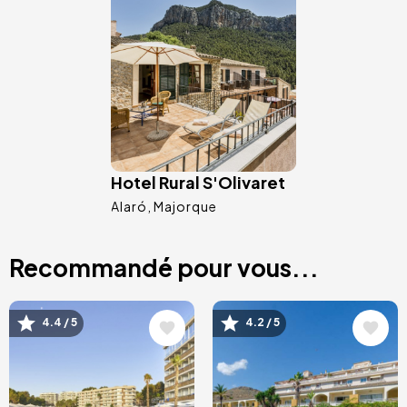
Image
Hotel Rural S'Olivaret
Alaró
Majorque
Recommandé pour vous...
Image
Image
4.4 / 5
4.2 / 5