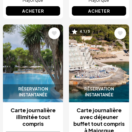
Majorque
Majorque
ACHETER
ACHETER
Image
Image
4.1 / 5
RÉSERVATION
RÉSERVATION
INSTANTANÉE
INSTANTANÉE
Carte journalière
Carte journalière
illimitée tout
avec déjeuner
compris
buffet tout compris
à Majorque