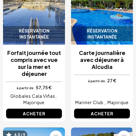
RÉSERVATION
RÉSERVATION
INSTANTANÉE
INSTANTANÉE
Forfait journée tout
Carte journalière
compris avec vue
avec déjeuner à
sur la mer et
Alcudia
déjeuner
27 €
à partir de
57,75 €
à partir de
Globales Cala Viñas
Majorque
Mariner Club
Majorque
ACHETER
ACHETER
Image
Image
4.5 / 5