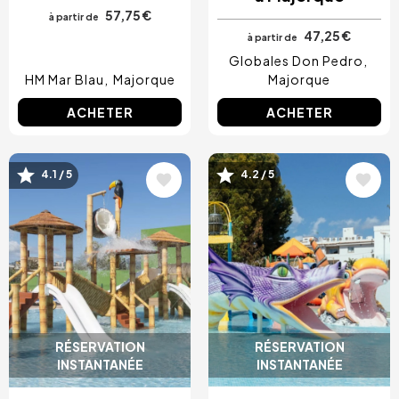
57,75 €
à partir de
47,25 €
à partir de
Globales Don Pedro
HM Mar Blau
Majorque
Majorque
ACHETER
ACHETER
Image
Image
4.1 / 5
4.2 / 5
RÉSERVATION
RÉSERVATION
INSTANTANÉE
INSTANTANÉE