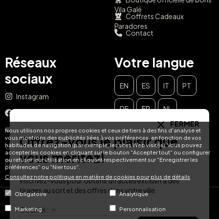
Vila Galé
Coffrets Cadeaux
Paradores
Contact
Réseaux
Votre langue
sociaux
EN
ES
IT
PT
Instagram
DE
FR
NL
Facebook
FERMER
YouTube
Nous utilisons nos propres cookies et ceux de tiers à des fins d'analyse et
Offrez-vous le plaisir que
vous montrons des publicités liées à vos préférences, en fonction de vos
habitudes de navigation (par exemple, les sites Web visités). Vous pouvez
TikTok
accepter les cookies en cliquant sur le bouton "Accepter tout" ou configurer
vous méritez!
ou refuser leur utilisation en cliquant respectivement sur "Enregistrer les
LinkedIn
préférences" ou "Nier tous".
Consultez notre politique en matière de cookies pour plus de détails
Inscrivez-vous pour obtenir un accès exclusif à des
tirages au sort et des offres dans votre ville.
Obligatoire
Analytique
© Hotel Treats 2026
Courriel :
Marketing
Personnalisation