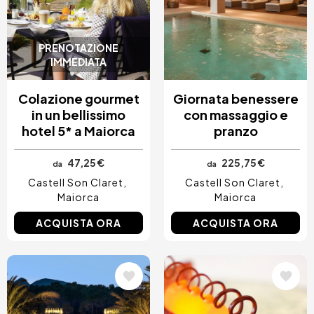
Costa Blanca, Spagna
Bilbao, Spagna
Cancun, Mexico
PRENOTAZIONE
Amsterdam, Paesi Bassi
IMMEDIATA
Nizza, Francia
Colazione gourmet
Giornata benessere
in un bellissimo
con massaggio e
hotel 5* a Maiorca
pranzo
47,25 €
225,75 €
da
da
Castell Son Claret
Castell Son Claret
Maiorca
Maiorca
ACQUISTA ORA
ACQUISTA ORA
Immagine
Immagine