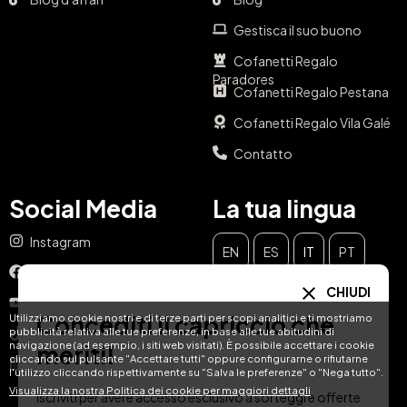
Gestisca il suo buono
Cofanetti Regalo
Paradores
Cofanetti Regalo Pestana
Cofanetti Regalo Vila Galé
Contatto
Social Media
La tua lingua
Instagram
EN
ES
IT
PT
Facebook
CHIUDI
DE
FR
NL
YouTube
Concediti il capriccio che
Utilizziamo cookie nostri e di terze parti per scopi analitici e ti mostriamo
pubblicità relativa alle tue preferenze, in base alle tue abitudini di
TikTok
navigazione (ad esempio, i siti web visitati). È possibile accettare i cookie
meriti!
cliccando sul pulsante "Accettare tutti" oppure configurarne o rifiutarne
LinkedIn
l'utilizzo cliccando rispettivamente su "Salva le preferenze" o "Nega tutto".
Visualizza la nostra Politica dei cookie per maggiori dettagli
Iscriviti per avere accesso esclusivo a sorteggi e offerte