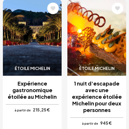
Image
Image
ÉTOILE MICHELIN
ÉTOILE MICHELIN
Expérience
1 nuit d'escapade
gastronomique
avec une
étoilée au Michelin
expérience étoilée
Michelin pour deux
personnes
215,25 €
à partir de
945 €
à partir de