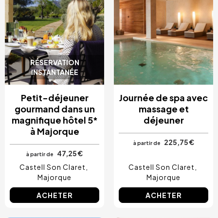
Costa Blanca, Espagne
Bilbao, Espagne
Cancun, Mexique
Amsterdam, Pays-Bas
Nice, France
RÉSERVATION
INSTANTANÉE
Petit-déjeuner
Journée de spa avec
gourmand dans un
massage et
magnifique hôtel 5*
déjeuner
à Majorque
225,75 €
à partir de
47,25 €
à partir de
Castell Son Claret
Castell Son Claret
Majorque
Majorque
ACHETER
ACHETER