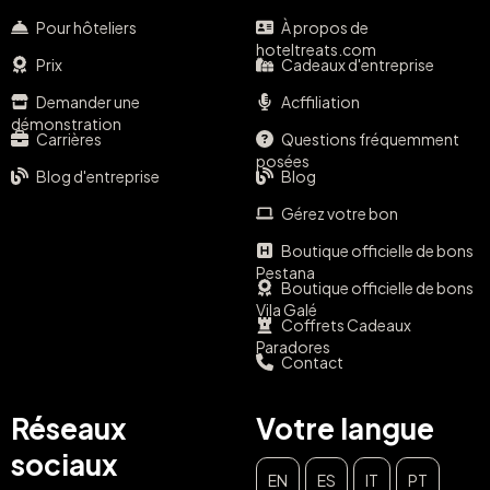
Pour hôteliers
À propos de
hoteltreats.com
Prix
Cadeaux d'entreprise
Demander une
Acffiliation
démonstration
Carrières
Questions fréquemment
posées
Blog d'entreprise
Blog
Gérez votre bon
Boutique officielle de bons
Pestana
Boutique officielle de bons
Vila Galé
Coffrets Cadeaux
Paradores
Contact
Réseaux
Votre langue
sociaux
EN
ES
IT
PT