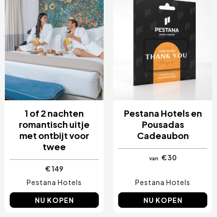
Cancún, Mexico
Amsterdam, Nederland
Nice, Frankrijk
Albufeira, Portugal
Vila Nova de Gaia, Portugal
1 of 2 nachten
Pestana Hotels en
romantisch uitje
Pousadas
met ontbijt voor
Cadeaubon
twee
€ 30
van
€ 149
Pestana Hotels
Pestana Hotels
NU KOPEN
NU KOPEN