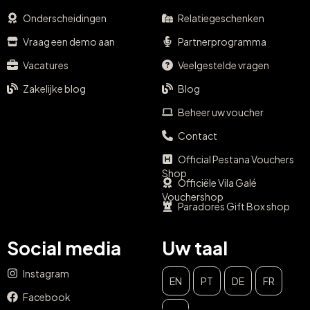
Onderscheidingen
Relatiegeschenken
Vraag een demo aan
Partnerprogramma
Vacatures
Veelgestelde vragen
Zakelijke blog
Blog
Beheer uw voucher
Contact
Official Pestana Vouchers
Shop
Officiële Vila Galé
Vouchershop
Paradores Gift Box shop
Social media
Uw taal
Instagram
EN
PT
DE
FR
Facebook