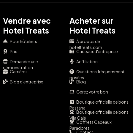
Vendre avec
Acheter sur
Hotel Treats
Hotel Treats
Pour hôteliers
À propos de
hoteltreats.com
Prix
Cadeaux d'entreprise
Demander une
Acffiliation
démonstration
Carrières
Questions fréquemment
posées
Blog d'entreprise
Blog
Gérez votre bon
Boutique officielle de bons
Pestana
Boutique officielle de bons
Vila Galé
Coffrets Cadeaux
Paradores
Contact