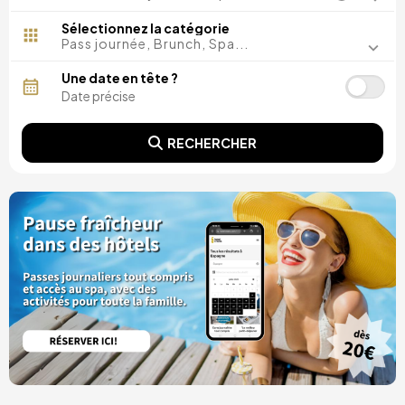
Madrid, Espagne
Malaga, Espagne
Sélectionnez la catégorie
Costa del Sol, Espagne
Pass journée, Brunch, Spa...
Ibiza, Espagne
Tarragone, Espagne
Une date en tête ?
Tenerife, Espagne
Cadix, Espagne
Alicante, Espagne
RECHERCHER
Séville, Espagne
Pontevedra, Espagne
Paris, France
Lisbonne, Portugal
Minorque, Espagne
Girona, Espagne
Grande Canarie, Espagne
Rome, Italie
Valence, Espagne
Grenade, Espagne
Porto, Portugal
Punta Cana, République dominicaine
Caceres, Espagne
Parres, Espagne
Riviera Maya, Mexique