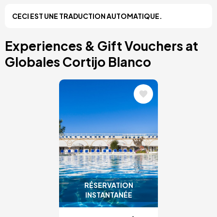
Costa Blanca, Espagne
CECI EST UNE TRADUCTION AUTOMATIQUE.
Bilbao, Espagne
Cancun, Mexique
Amsterdam, Pays-Bas
Experiences & Gift Vouchers at
Nice, France
Globales Cortijo Blanco
Image
RÉSERVATION
INSTANTANÉE