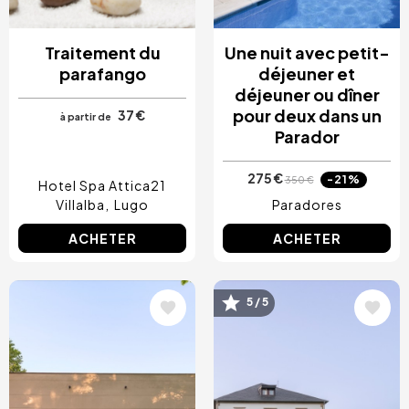
Traitement du
Une nuit avec petit-
parafango
déjeuner et
déjeuner ou dîner
pour deux dans un
37 €
à partir de
Parador
275 €
-21%
350 €
Hotel Spa Attica21
Villalba
Lugo
Paradores
ACHETER
ACHETER
Image
Image
5 / 5