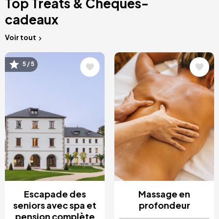
Top Treats & Chèques-
cadeaux
Voir tout
Image
Image
5 / 5
Escapade des
Massage en
seniors avec spa et
profondeur
pension complète