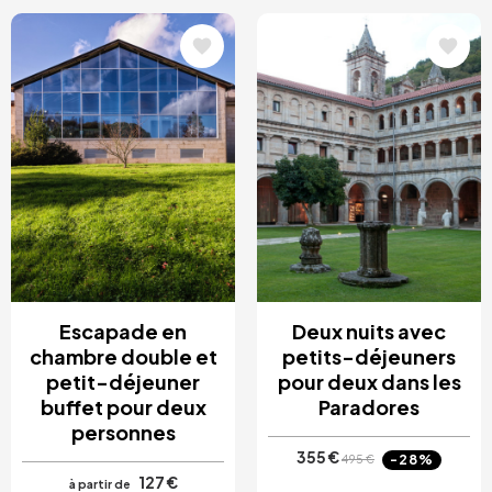
Image
Image
Escapade en
Deux nuits avec
chambre double et
petits-déjeuners
petit-déjeuner
pour deux dans les
buffet pour deux
Paradores
personnes
355 €
-28%
495 €
127 €
à partir de