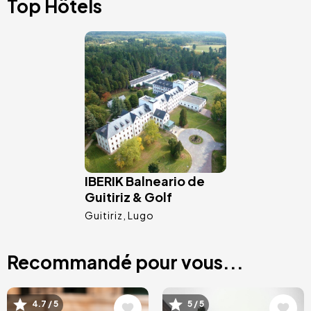
Top Hôtels
Image
IBERIK Balneario de
Guitiriz & Golf
Guitiriz
Lugo
Recommandé pour vous...
Image
Image
4.7 / 5
5 / 5