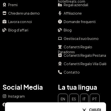
hoteltreats.com
Premi
Regali aziendali
Chiedere una demo
Affiliazione
Lavora con noi
Domande frequenti
Blog d'affari
Blog
Gestisca il suo buono
Cofanetti Regalo
Paradores
Cofanetti Regalo Pestana
Cofanetti Regalo Vila Galé
Contatto
Social Media
La tua lingua
Instagram
EN
ES
IT
PT
Facebook
CHIUDI
DE
FR
NL