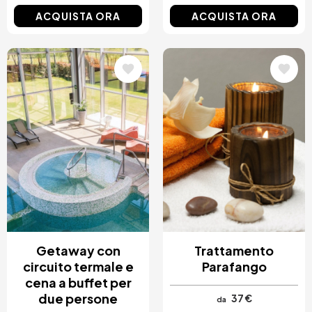
ACQUISTA ORA
ACQUISTA ORA
Immagine
Immagine
Getaway con
Trattamento
circuito termale e
Parafango
cena a buffet per
due persone
37 €
da