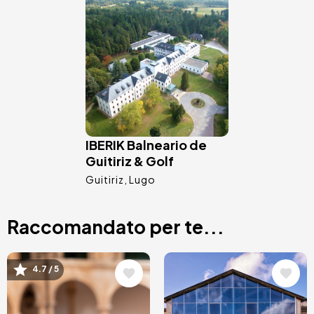
Immagine
IBERIK Balneario de
Guitiriz & Golf
Guitiriz
Lugo
Raccomandato per te...
Immagine
Immagine
4.7 / 5