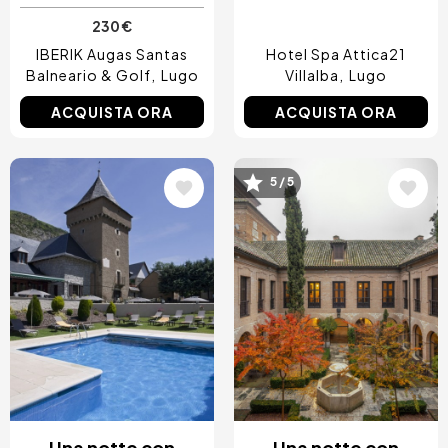
230 €
IBERIK Augas Santas
Hotel Spa Attica21
Balneario & Golf
Lugo
Villalba
Lugo
ACQUISTA ORA
ACQUISTA ORA
Immagine
Immagine
5 / 5
Una notte con
Una notte con