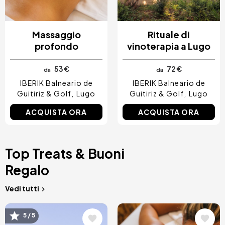
Massaggio
Rituale di
profondo
vinoterapia a Lugo
53 €
72 €
da
da
IBERIK Balneario de
IBERIK Balneario de
Guitiriz & Golf
Lugo
Guitiriz & Golf
Lugo
ACQUISTA ORA
ACQUISTA ORA
Top Treats & Buoni
Regalo
Vedi tutti
Immagine
Immagine
5 / 5