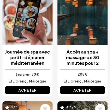
Journée de spa avec
Accès au spa +
petit-déjeuner
massage de 30
méditerranéen
minutes pour 2
80 €
205 €
à partir de
El Llorenç
Majorque
El Llorenç
Majorque
ACHETER
ACHETER
Image
Image
5 / 5
4.6 / 5