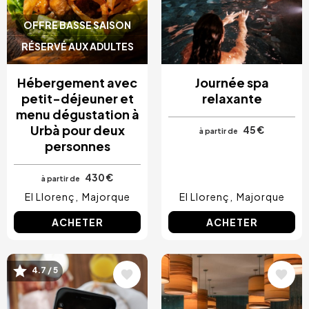
OFFRE BASSE SAISON
RÉSERVÉ AUX ADULTES
Hébergement avec
Journée spa
petit-déjeuner et
relaxante
menu dégustation à
Urbà pour deux
45 €
à partir de
personnes
430 €
à partir de
El Llorenç
Majorque
El Llorenç
Majorque
ACHETER
ACHETER
Image
Image
4.7 / 5