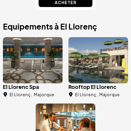
ACHETER
Equipements à El Llorenç
Image
Image
El Llorenc Spa
Rooftop El Llorenc
El Llorenç
Majorque
El Llorenç
Majorque
Image