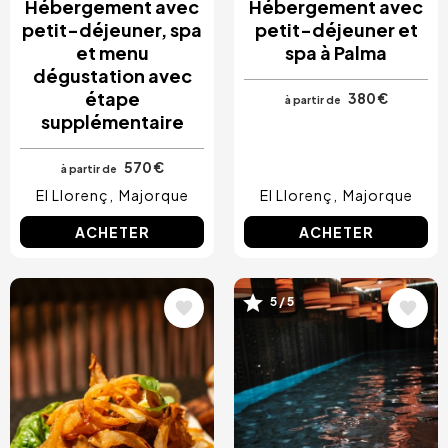
Hébergement avec
Hébergement avec
petit-déjeuner, spa
petit-déjeuner et
et menu
spa à Palma
dégustation avec
étape
380 €
à partir de
supplémentaire
570 €
à partir de
El Llorenç
Majorque
El Llorenç
Majorque
ACHETER
ACHETER
Image
Image
5 / 5