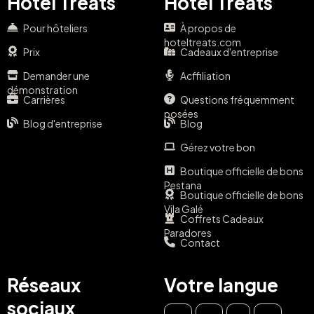
Hotel Treats
Hotel Treats
Pour hôteliers
À propos de
hoteltreats.com
Prix
Cadeaux d'entreprise
Demander une
Acffiliation
démonstration
Carrières
Questions fréquemment
posées
Blog d'entreprise
Blog
Gérez votre bon
Boutique officielle de bons
Pestana
Boutique officielle de bons
Vila Galé
Coffrets Cadeaux
Paradores
Contact
Réseaux
Votre langue
sociaux