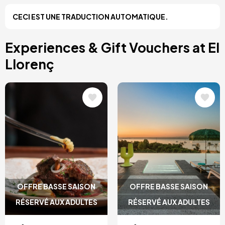
Costa Blanca, Espagne
CECI EST UNE TRADUCTION AUTOMATIQUE.
Bilbao, Espagne
Cancun, Mexique
Amsterdam, Pays-Bas
Experiences & Gift Vouchers at El
Nice, France
Llorenç
Image
Image
OFFRE BASSE SAISON
OFFRE BASSE SAISON
RÉSERVÉ AUX ADULTES
RÉSERVÉ AUX ADULTES