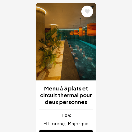
Image
Menu à 3 plats et
circuit thermal pour
deux personnes
110 €
El Llorenç
Majorque