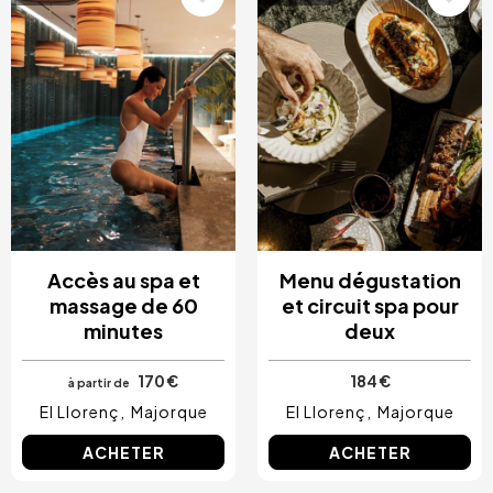
Accès au spa et
Menu dégustation
massage de 60
et circuit spa pour
minutes
deux
170 €
184 €
à partir de
El Llorenç
Majorque
El Llorenç
Majorque
ACHETER
ACHETER