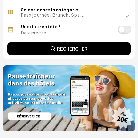
Madrid, Espagne
Malaga, Espagne
Sélectionnez la catégorie
Costa del Sol, Espagne
Pass journée, Brunch, Spa...
Ibiza, Espagne
Tarragone, Espagne
Une date en tête ?
Tenerife, Espagne
Cadix, Espagne
Alicante, Espagne
RECHERCHER
Séville, Espagne
Pontevedra, Espagne
Paris, France
Lisbonne, Portugal
Minorque, Espagne
Girona, Espagne
Grande Canarie, Espagne
Rome, Italie
Valence, Espagne
Grenade, Espagne
Porto, Portugal
Punta Cana, République dominicaine
Caceres, Espagne
Parres, Espagne
Riviera Maya, Mexique