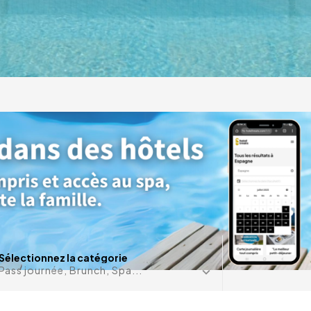
k à Playa de Palma.
ntastiques vues sur
en.
Une date e
Sélectionnez la catégorie
Pass journée, Brunch, Spa...