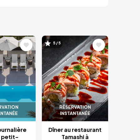
Image
5 / 5
RVATION
RÉSERVATION
ANTANÉE
INSTANTANÉE
ournalière
Dîner au restaurant
 petit-
Tamashi à