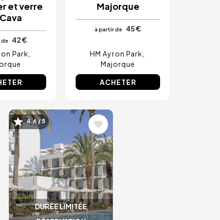
r et verre
Majorque
 Cava
45 €
à partir de
42 €
r de
on Park
HM Ayron Park
orque
Majorque
HETER
ACHETER
Image
4.6 / 5
DURÉE LIMITÉE