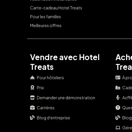
Carte-cadeau Hotel Treats
Pour les familles
Meilleures offres
Vendre avec Hotel
Ache
Treats
Trea
Pour hôteliers
À pr
Prix
Cade
Demander une démonstration
Acffi
Carrières
Ques
Blog d'entreprise
Blog
Gére