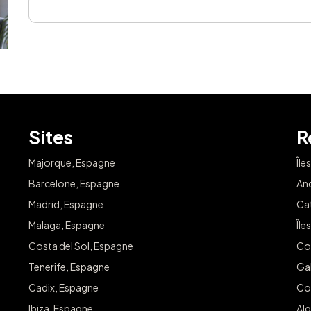
Sites
R
Majorque, Espagne
Île
Barcelone, Espagne
An
Madrid, Espagne
Ca
Malaga, Espagne
Île
Costa del Sol, Espagne
Co
Tenerife, Espagne
Ga
Cadix, Espagne
Co
Ibiza, Espagne
Alg