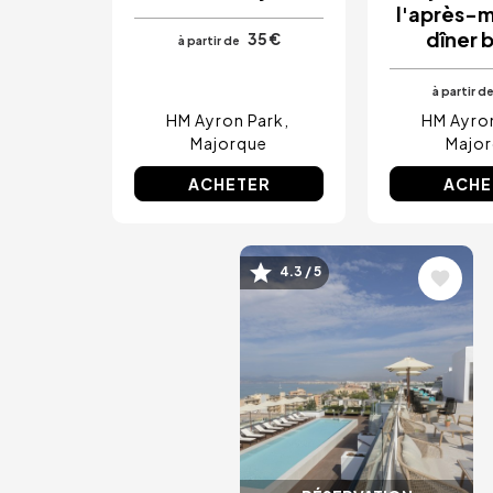
l'après-m
Amsterdam, Pays-Bas
Nice, France
dîner 
35 €
à partir de
à partir d
HM Ayron Park
HM Ayro
Majorque
Majo
ACHETER
ACHE
Image
4.3 / 5