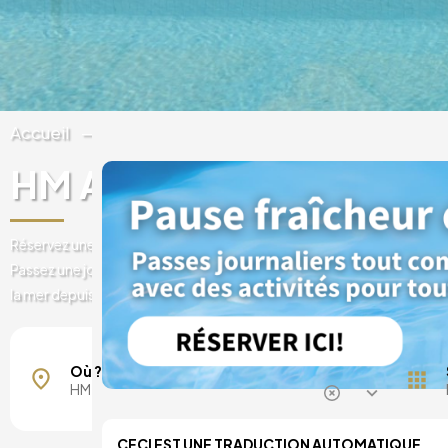
Accueil
Espagne
Îles Baléares
Majorque
HM Ayron Park
Réservez une carte journalière avec piscine à l'hôtel 5* HM Ayron Par
Passez une journée relaxante au bord de la piscine et profitez des fa
la mer depuis le Sky Bar de ce magnifique hôtel de style méditerrané
Majorque, Espagne
Barcelone, Espagne
Où ?
Madrid, Espagne
Malaga, Espagne
Costa del Sol, Espagne
CECI EST UNE TRADUCTION AUTOMATIQUE.