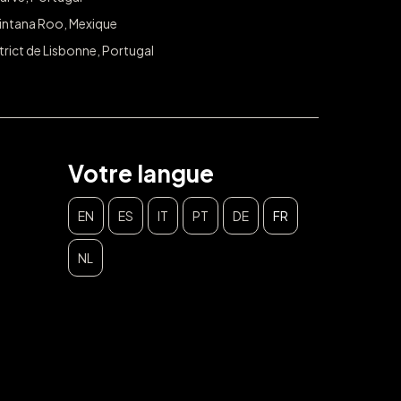
intana Roo, Mexique
trict de Lisbonne, Portugal
Votre langue
EN
ES
IT
PT
DE
FR
NL