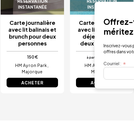
RÉSERVATION
RÉSERVATION
INSTANTANÉE
INSTANTANÉE
Offrez-v
Carte journalière
Carte journalière
avec lit balinais et
avec lit balinais et
méritez
brunch pour deux
déjeuner pour
personnes
deux personnes
Inscrivez-vous p
offres dans votre
150 €
120 €
à partir de
Courriel :
HM Ayron Park
HM Ayron Park
Majorque
Majorque
ACHETER
ACHETER