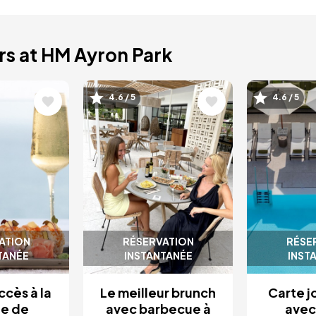
rs at HM Ayron Park
Image
Image
4.6 / 5
4.6 / 5
ATION
RÉSERVATION
RÉSE
TANÉE
INSTANTANÉE
INST
ccès à la
Le meilleur brunch
Carte j
ée de
avec barbecue à
avec