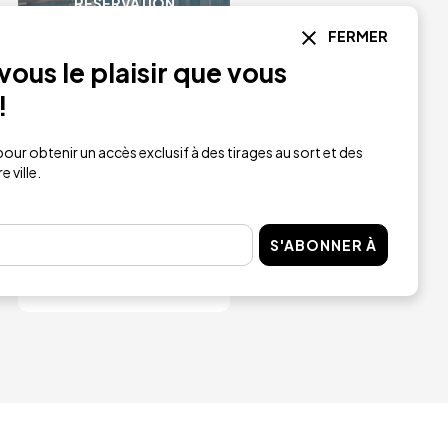
RÉSERVATION
INSTANTANÉE
FERMER
ous le plaisir que vous
Carte journalière
avec déjeuner et
!
bien-être
our obtenir un accès exclusif à des tirages au sort et des
50 €
à partir de
 ville.
HM Ayron Park
Majorque
S'ABONNER À
ACHETER