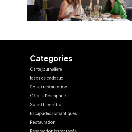
Categories
Carte journalière
Idées de cadeaux
Spa et restauration
Offres d'escapade
Spa et bien-être
Escapades romantiques
Restauration
Réservation instantanée