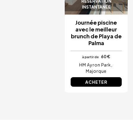
RÉSERVATION
INSTANTANÉE
Journée piscine
avec le meilleur
brunch de Playa de
Palma
60 €
à partir de
HM Ayron Park
Majorque
ACHETER