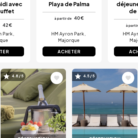
idi avec
Playa de Palma
déjeune
buffet
de
40 €
à partir de
42 €
e
à parti
n Park
HM Ayron Park
HM Ayr
rque
Majorque
Maj
TER
ACHETER
AC
Image
Image
4.8 / 5
4.5 / 5