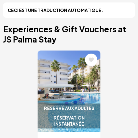
Costa Blanca, Espagne
CECI EST UNE TRADUCTION AUTOMATIQUE.
Bilbao, Espagne
Cancun, Mexique
Amsterdam, Pays-Bas
Experiences & Gift Vouchers at
Nice, France
JS Palma Stay
Image
RÉSERVÉ AUX ADULTES
RÉSERVATION
INSTANTANÉE