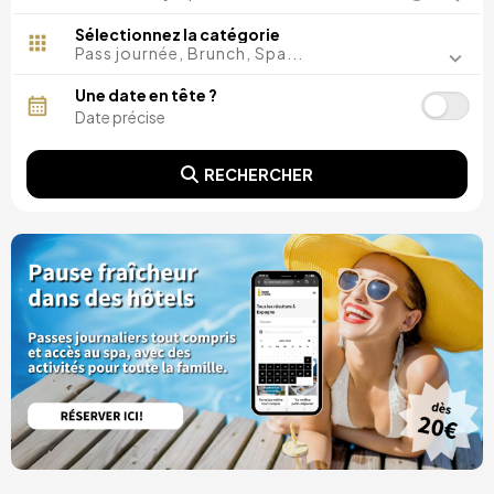
Madrid, Espagne
Malaga, Espagne
Sélectionnez la catégorie
Costa del Sol, Espagne
Pass journée, Brunch, Spa...
Ibiza, Espagne
Tarragone, Espagne
Une date en tête ?
Tenerife, Espagne
Cadix, Espagne
Alicante, Espagne
RECHERCHER
Séville, Espagne
Pontevedra, Espagne
Paris, France
Lisbonne, Portugal
Minorque, Espagne
Girona, Espagne
Grande Canarie, Espagne
Rome, Italie
Valence, Espagne
Grenade, Espagne
Porto, Portugal
Punta Cana, République dominicaine
Caceres, Espagne
Parres, Espagne
Riviera Maya, Mexique