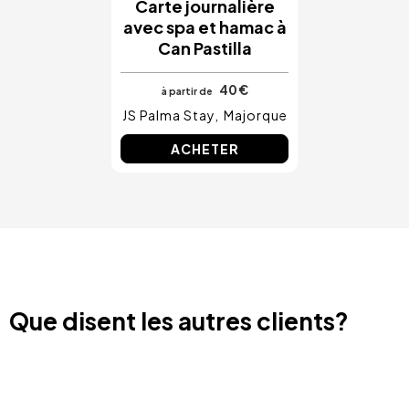
Carte journalière
avec spa et hamac à
Can Pastilla
40 €
à partir de
JS Palma Stay
Majorque
ACHETER
Que disent les autres clients?