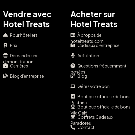
Vendre avec
Acheter sur
Hotel Treats
Hotel Treats
Pour hôteliers
À propos de
hoteltreats.com
Prix
Cadeaux d'entreprise
Demander une
Acffiliation
démonstration
Carrières
Questions fréquemment
posées
Blog d'entreprise
Blog
Gérez votre bon
Boutique officielle de bons
Pestana
Boutique officielle de bons
Vila Galé
Coffrets Cadeaux
Paradores
Contact