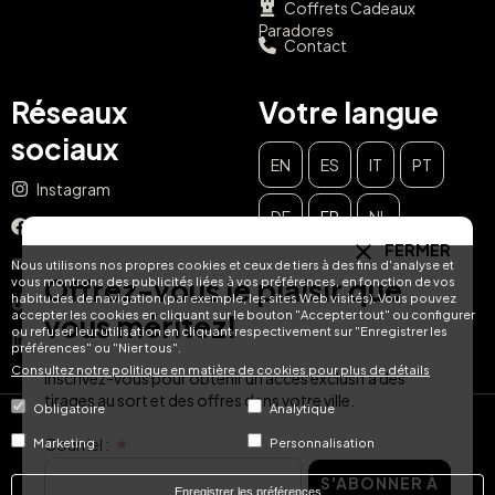
Coffrets Cadeaux
Paradores
Contact
Réseaux
Votre langue
sociaux
EN
ES
IT
PT
Instagram
DE
FR
NL
Facebook
FERMER
YouTube
Nous utilisons nos propres cookies et ceux de tiers à des fins d'analyse et
Offrez-vous le plaisir que
vous montrons des publicités liées à vos préférences, en fonction de vos
habitudes de navigation (par exemple, les sites Web visités). Vous pouvez
TikTok
accepter les cookies en cliquant sur le bouton "Accepter tout" ou configurer
vous méritez!
ou refuser leur utilisation en cliquant respectivement sur "Enregistrer les
LinkedIn
préférences" ou "Nier tous".
Consultez notre politique en matière de cookies pour plus de détails
Inscrivez-vous pour obtenir un accès exclusif à des
tirages au sort et des offres dans votre ville.
Obligatoire
Analytique
© Hotel Treats 2026
Courriel :
Marketing
Personnalisation
S'ABONNER À
Tel: +34 871 51 00 40 (9:00 - 19:00 CEST)
Enregistrer les préférences