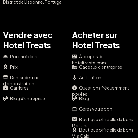
District de Lisbonne, Portugal
Vendre avec
Acheter sur
Hotel Treats
Hotel Treats
Pour hôteliers
À propos de
hoteltreats.com
Prix
Cadeaux d'entreprise
Demander une
Acffiliation
démonstration
Carrières
Questions fréquemment
posées
Blog d'entreprise
Blog
Gérez votre bon
Boutique officielle de bons
Pestana
Boutique officielle de bons
Vila Galé