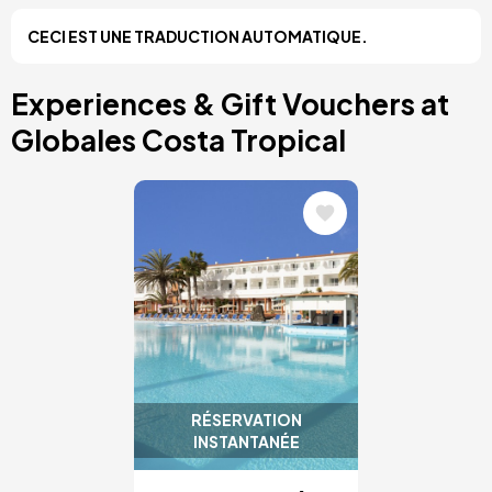
Costa Blanca, Espagne
CECI EST UNE TRADUCTION AUTOMATIQUE.
Bilbao, Espagne
Cancun, Mexique
Amsterdam, Pays-Bas
Experiences & Gift Vouchers at
Nice, France
Globales Costa Tropical
Image
RÉSERVATION
INSTANTANÉE