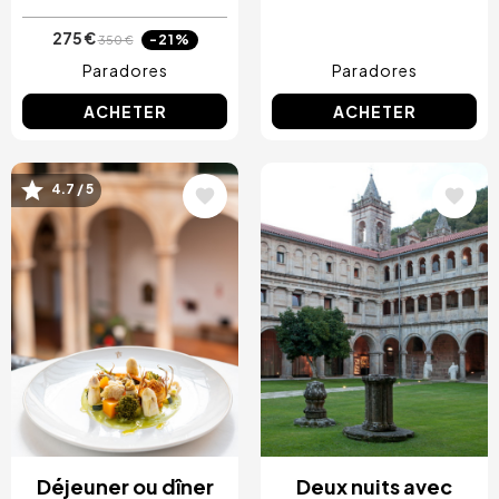
275 €
-21%
350 €
Paradores
Paradores
ACHETER
ACHETER
Image
Image
4.7 / 5
Déjeuner ou dîner
Deux nuits avec