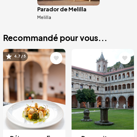
Parador de Melilla
Melilla
Recommandé pour vous...
Image
Image
4.7 / 5