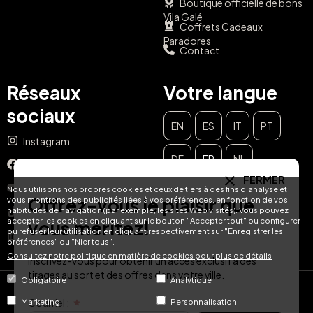
Boutique officielle de bons
Vila Galé
Coffrets Cadeaux
Paradores
Contact
Réseaux
Votre langue
sociaux
EN
ES
IT
PT
Instagram
DE
FR
NL
Facebook
FERMER
YouTube
Nous utilisons nos propres cookies et ceux de tiers à des fins d'analyse et
Offrez-vous le plaisir que
vous montrons des publicités liées à vos préférences, en fonction de vos
habitudes de navigation (par exemple, les sites Web visités). Vous pouvez
TikTok
accepter les cookies en cliquant sur le bouton "Accepter tout" ou configurer
vous méritez!
ou refuser leur utilisation en cliquant respectivement sur "Enregistrer les
LinkedIn
préférences" ou "Nier tous".
Consultez notre politique en matière de cookies pour plus de détails
Inscrivez-vous pour obtenir un accès exclusif à des
tirages au sort et des offres dans votre ville.
Obligatoire
Analytique
© Hotel Treats 2026
Courriel :
Marketing
Personnalisation