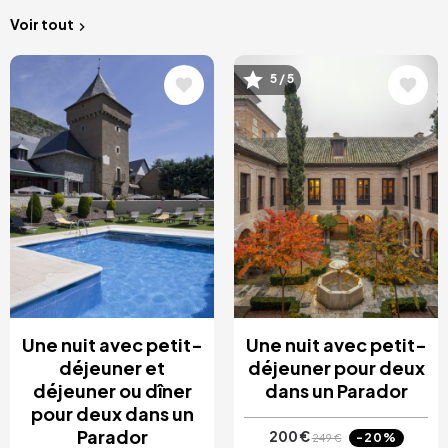
Voir tout
Image
Image
5 / 5
Une nuit avec petit-
Une nuit avec petit-
déjeuner et
déjeuner pour deux
déjeuner ou dîner
dans un Parador
pour deux dans un
Parador
200 €
-20%
249 €