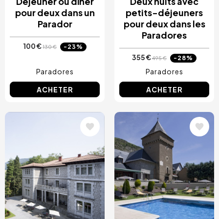
Déjeuner ou dîner
Deux nuits avec
pour deux dans un
petits-déjeuners
Parador
pour deux dans les
Paradores
100 €
-23%
130 €
355 €
-28%
495 €
Paradores
Paradores
ACHETER
ACHETER
Image
Image