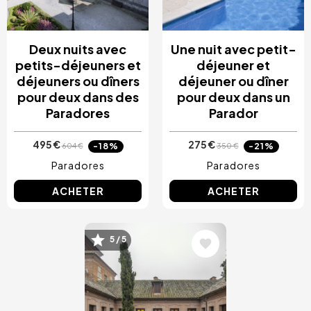
Deux nuits avec
Une nuit avec petit-
petits-déjeuners et
déjeuner et
déjeuners ou dîners
déjeuner ou dîner
pour deux dans des
pour deux dans un
Paradores
Parador
495 €
275 €
-18%
-21%
604 €
350 €
Paradores
Paradores
ACHETER
ACHETER
Image
5 / 5