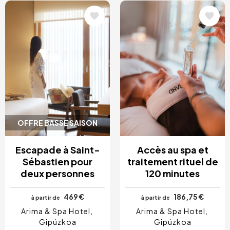
Image
Image
OFFRE BASSE SAISON
Escapade à Saint-
Accès au spa et
Sébastien pour
traitement rituel de
deux personnes
120 minutes
469 €
186,75 €
à partir de
à partir de
Arima & Spa Hotel
Arima & Spa Hotel
Gipúzkoa
Gipúzkoa