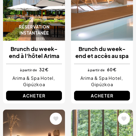
Cancun, Mexique
Amsterdam, Pays-Bas
Nice, France
RÉSERVATION
INSTANTANÉE
Brunch du week-
Brunch du week-
end à l'hôtel Arima
end et accès au spa
32 €
60 €
à partir de
à partir de
Arima & Spa Hotel
Arima & Spa Hotel
Gipúzkoa
Gipúzkoa
ACHETER
ACHETER
Image
Image