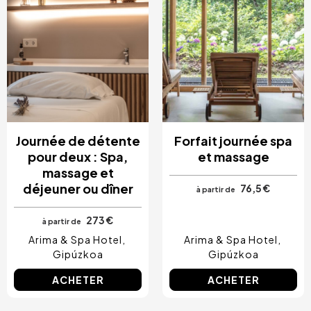
Journée de détente
Forfait journée spa
pour deux : Spa,
et massage
massage et
déjeuner ou dîner
76,5 €
à partir de
273 €
à partir de
Arima & Spa Hotel
Arima & Spa Hotel
Gipúzkoa
Gipúzkoa
ACHETER
ACHETER