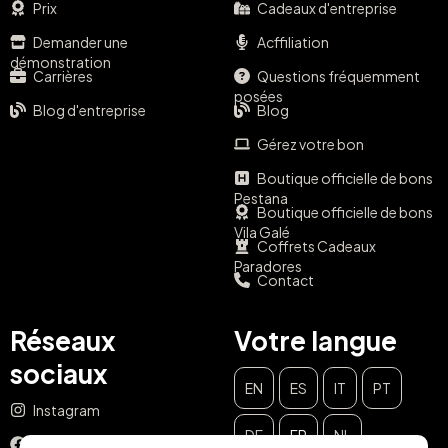
Prix
Cadeaux d'entreprise
Demander une
Acffiliation
démonstration
Carrières
Questions fréquemment
posées
Blog d'entreprise
Blog
Gérez votre bon
Boutique officielle de bons
Pestana
Boutique officielle de bons
Vila Galé
Coffrets Cadeaux
Paradores
Contact
Réseaux
Votre langue
sociaux
EN
ES
IT
PT
Instagram
DE
FR
NL
Facebook