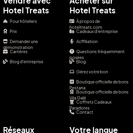
Vendre avec
Acheter sur
Hotel Treats
Hotel Treats
Pour hôteliers
À propos de
hoteltreats.com
Prix
Cadeaux d'entreprise
Demander une
Acffiliation
démonstration
Carrières
Questions fréquemment
posées
Blog d'entreprise
Blog
Gérez votre bon
Boutique officielle de bons
Pestana
Boutique officielle de bons
Vila Galé
Coffrets Cadeaux
Paradores
Contact
Réseaux
Votre langue