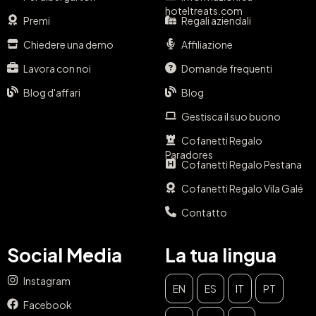
hoteltreats.com
Premi
Regali aziendali
Chiedere una demo
Affiliazione
Lavora con noi
Domande frequenti
Blog d'affari
Blog
Gestisca il suo buono
Cofanetti Regalo
Paradores
Cofanetti Regalo Pestana
Cofanetti Regalo Vila Galé
Contatto
Social Media
La tua lingua
Instagram
EN
ES
IT
PT
Facebook