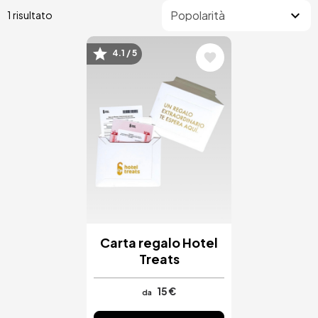
1 risultato
4.1 / 5
Immagine
Carta regalo Hotel
Treats
15 €
da