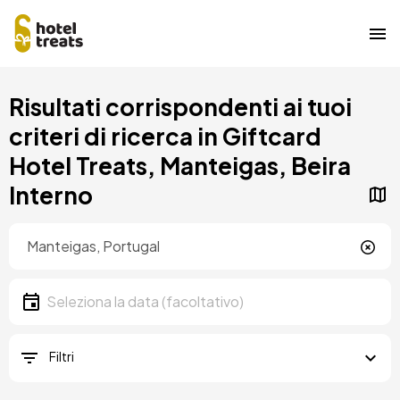
Salta
Risultati corrispondenti ai tuoi
al
contenuto
criteri di ricerca in Giftcard
principale
Hotel Treats, Manteigas, Beira
Interno
Posizione
Località
Data
Seleziona la data
Filtri