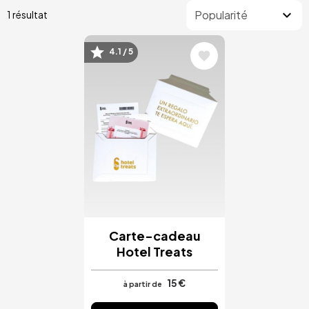
1 résultat
4.1 / 5
Image
Carte-cadeau
Hotel Treats
15 €
à partir de