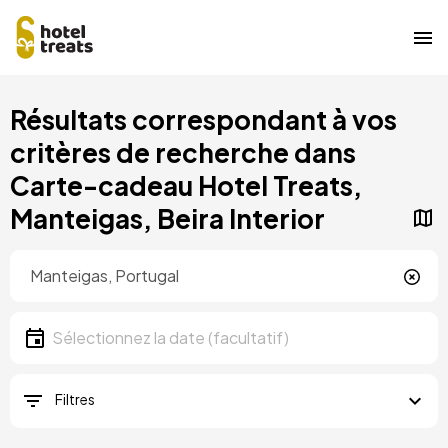
Aller
Résultats correspondant à vos
au
contenu
critères de recherche dans
principal
Carte-cadeau Hotel Treats,
Manteigas, Beira Interior
Localisation
Localisation
Date
Sélectionnez la date
Filtres