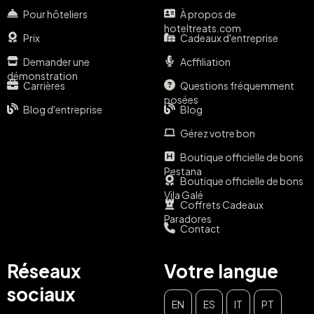
Pour hôteliers
À propos de
hoteltreats.com
Prix
Cadeaux d'entreprise
Demander une
Acffiliation
démonstration
Carrières
Questions fréquemment
posées
Blog d'entreprise
Blog
Gérez votre bon
Boutique officielle de bons
Pestana
Boutique officielle de bons
Vila Galé
Coffrets Cadeaux
Paradores
Contact
Réseaux
Votre langue
sociaux
EN
ES
IT
PT