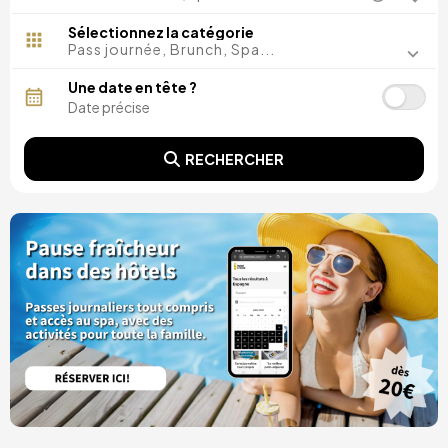
Madrid, Espagne
Malaga, Espagne
Sélectionnez la catégorie
Costa del Sol, Espagne
Pass journée, Brunch, Spa...
Ibiza, Espagne
Tarragone, Espagne
Une date en tête ?
Tenerife, Espagne
Cadix, Espagne
Alicante, Espagne
RECHERCHER
Séville, Espagne
Pontevedra, Espagne
Paris, France
Lisbonne, Portugal
Minorque, Espagne
Girona, Espagne
Grande Canarie, Espagne
Rome, Italie
Valence, Espagne
Grenade, Espagne
Porto, Portugal
Punta Cana, République dominicaine
Caceres, Espagne
Parres, Espagne
Riviera Maya, Mexique