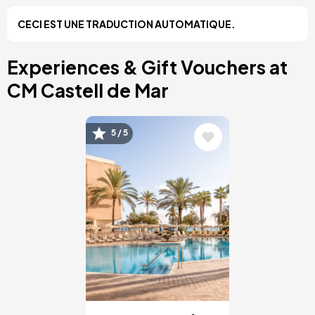
Costa Blanca, Espagne
CECI EST UNE TRADUCTION AUTOMATIQUE.
Bilbao, Espagne
Cancun, Mexique
Amsterdam, Pays-Bas
Experiences & Gift Vouchers at
Nice, France
CM Castell de Mar
Image
5 / 5