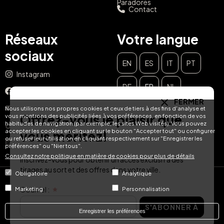
Paradores
Contact
Réseaux
Votre langue
sociaux
EN
ES
IT
PT
Instagram
DE
FR
NL
Facebook
FERMER
YouTube
Nous utilisons nos propres cookies et ceux de tiers à des fins d'analyse et
Offrez-vous le plaisir que
vous montrons des publicités liées à vos préférences, en fonction de vos
habitudes de navigation (par exemple, les sites Web visités). Vous pouvez
TikTok
accepter les cookies en cliquant sur le bouton "Accepter tout" ou configurer
vous méritez!
ou refuser leur utilisation en cliquant respectivement sur "Enregistrer les
LinkedIn
préférences" ou "Nier tous".
Consultez notre politique en matière de cookies pour plus de détails
Inscrivez-vous pour obtenir un accès exclusif à des
tirages au sort et des offres dans votre ville.
Obligatoire
Analytique
© Hotel Treats 2026
Courriel :
Marketing
Personnalisation
S'ABONNER À
Tel: +34 871 51 00 40 (9:00 - 19:00 CEST)
Enregistrer les préférences