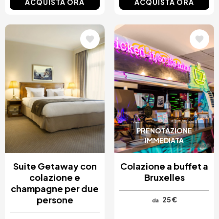
ACQUISTA ORA
ACQUISTA ORA
Immagine
Immagine
PRENOTAZIONE
IMMEDIATA
Suite Getaway con
Colazione a buffet a
colazione e
Bruxelles
champagne per due
persone
25 €
da