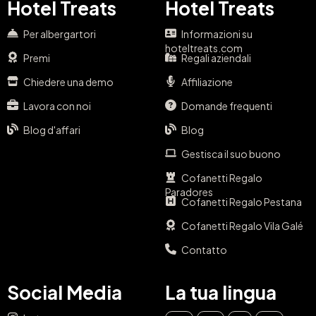
Hotel Treats
Hotel Treats
Per albergartori
Informazioni su
hoteltreats.com
Premi
Regali aziendali
Chiedere una demo
Affiliazione
Lavora con noi
Domande frequenti
Blog d'affari
Blog
Gestisca il suo buono
Cofanetti Regalo
Paradores
Cofanetti Regalo Pestana
Cofanetti Regalo Vila Galé
Contatto
Social Media
La tua lingua